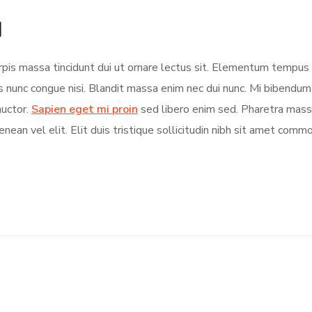
d
turpis massa tincidunt dui ut ornare lectus sit. Elementum tempu
s nunc congue nisi. Blandit massa enim nec dui nunc. Mi bibendu
auctor.
Sapien eget mi proin
sed libero enim sed. Pharetra massa
nean vel elit. Elit duis tristique sollicitudin nibh sit amet comm