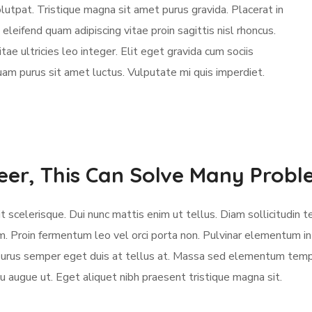
utpat. Tristique magna sit amet purus gravida. Placerat in
eleifend quam adipiscing vitae proin sagittis nisl rhoncus.
tae ultricies leo integer. Elit eget gravida cum sociis
uam purus sit amet luctus. Vulputate mi quis imperdiet.
eer, This Can Solve Many Prob
 scelerisque. Dui nunc mattis enim ut tellus. Diam sollicitudin t
m. Proin fermentum leo vel orci porta non. Pulvinar elementum in
e purus semper eget duis at tellus at. Massa sed elementum temp
u augue ut. Eget aliquet nibh praesent tristique magna sit.