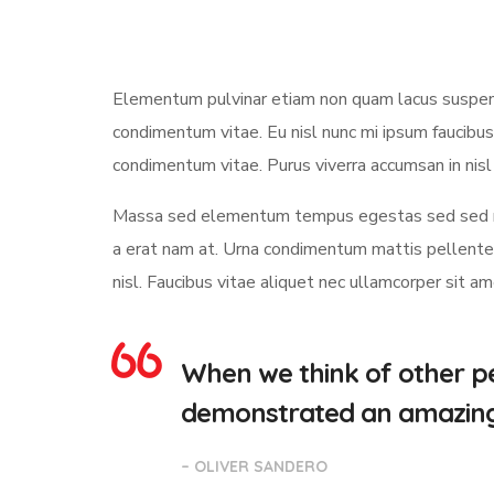
Elementum pulvinar etiam non quam lacus suspendi
condimentum vitae. Eu nisl nunc mi ipsum faucibus
condimentum vitae. Purus viverra accumsan in nisl 
Massa sed elementum tempus egestas sed sed ris
a erat nam at. Urna condimentum mattis pellentesq
nisl. Faucibus vitae aliquet nec ullamcorper sit a
When we think of other pe
demonstrated an amazing a
– OLIVER SANDERO