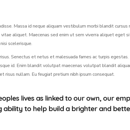
sse. Massa id neque aliquam vestibulum morbi blandit cursus ri
 vitae aliquet. Maecenas sed enim ut sem viverra aliquet eget s
nisi scelerisque.
us. Senectus et netus et malesuada fames ac turpis egestas.
ue id. Enim blandit volutpat maecenas volutpat blandit aliquam 
met risus nullam. Eu feugiat pretium nibh ipsum consequat.
oples lives as linked to our own, our em
bility to help build a brighter and bette