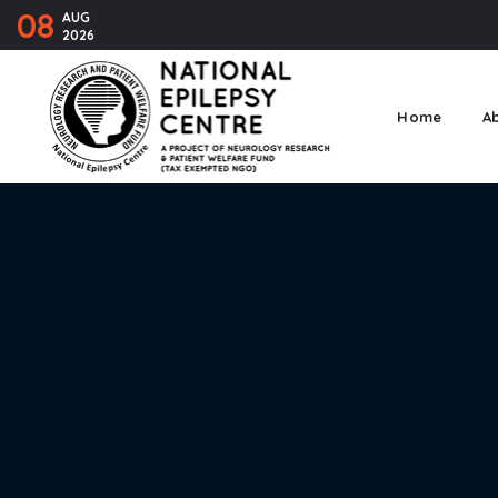
08
AUG
2026
Home
A