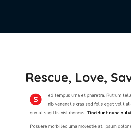
Rescue, Love, Sa
ed tempus urna et pharetra. Rutrum tellu
S
nib venenatis cras sed felis eget velit al
qumat sagittis nisl rhoncus.
Tincidunt nunc pulv
Posuere morbi leo urna molestie at. Ipsum dolor 